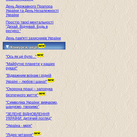
День Державного Прапора
України та День Незалежності
України
Простір твоєї ментальності
"Дихай. Відчувай. Будь в
ресурсі."
День пам'яті захисників України
Конкурси, акції
"Ось як це було..."
"Майбутнє планети у наших
руках!"
"Відважним воїнам і рідній
Україні – любов і шана!"
"Охорона праці – запорука
безпечного життя"
"Символіка України: вивчаємо,
шануємо, творимо"
"ЗЕЛЕНЕ ВІДНОВЛЕННЯ
УКРАЇНИ: дитячий погляд"
"Україна - мрія"
"Лідер читання"