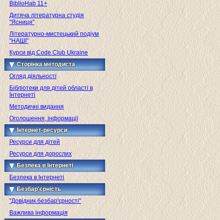
BiblioHab 11+
Дитяча літературна студія
"Ясниця"
Літературно-мистецький подіум
"НАШІ"
Курси від Code Club Ukraine
Сторінка методиста
Огляд діяльності
Бібліотеки для дітей області в
Інтернеті
Методичні видання
Оголошення, інформації
Інтернет-ресурси
Ресурси для дітей
Ресурси для дорослих
Безпека в Інтернеті
Безпека в Інтернеті
Безбар'єрність
"Довідник безбар'єрності"
Важлива інформація