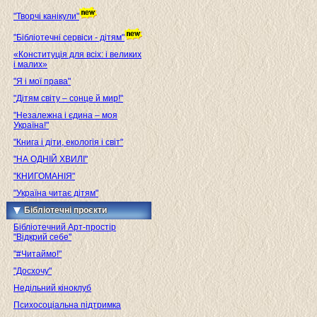
"Творчі канікули"
"Бібліотечні сервіси - дітям"
«Конституція для всіх: і великих
і малих»
"Я і мої права"
"Дітям світу – сонце й мир!"
"Незалежна і єдина – моя
Україна!"
"Книга і діти, екологія і світ"
"НА ОДНІЙ ХВИЛІ"
"КНИГОМАНІЯ"
"Україна читає дітям"
Бібліотечні проєкти
Бібліотечний Арт-простір
"Відкрий себе"
"#Читаймо!"
"Досхочу"
Недільний кіноклуб
Психосоціальна підтримка