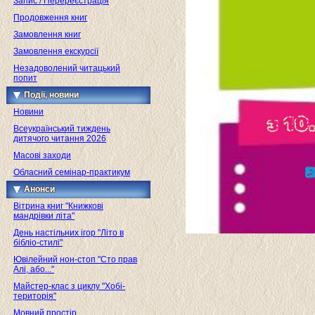
Запис / Перереєстрація
Продовження книг
Замовлення книг
Замовлення екскурсії
Незадоволений читацький
попит
Події, новини
Новини
Всеукраїнський тиждень
дитячого читання 2026
Масові заходи
Обласний семінар-практикум
Анонси
Вітрина книг "Книжкові
мандрівки літа"
День настільних ігор "Літо в
бібліо-стилі"
Ювілейний нон-стоп "Сто прав
Алі, або..."
Майстер-клас з циклу "Хобі-
територія"
Мовний простір