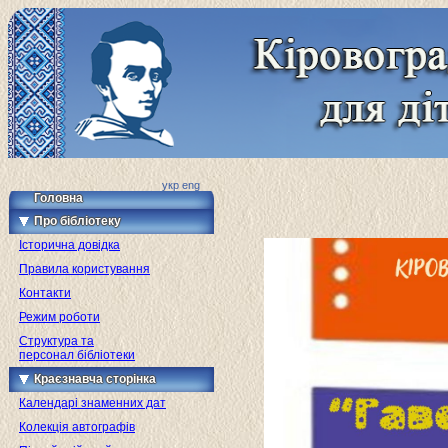
укр
eng
Головна
Про бібліотеку
Історична довідка
Правила користування
Контакти
Режим роботи
Структура та
персонал бібліотеки
Краєзнавча сторінка
Календарі знаменних дат
Колекція автографів