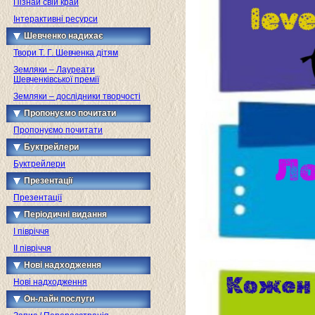
Пізнай свій край
Інтерактивні ресурси
Шевченко надихає
Твори Т. Г. Шевченка дітям
Земляки – Лауреати
Шевченківської премії
Земляки – дослідники творчості
Пропонуємо почитати
Пропонуємо почитати
Буктрейлери
Буктрейлери
Презентації
Презентації
Періодичні видання
I півріччя
II півріччя
Нові надходження
Нові надходження
Он-лайн послуги