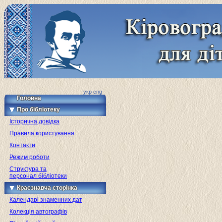
укр
eng
Головна
Про бібліотеку
Історична довідка
Правила користування
Контакти
Режим роботи
Структура та
персонал бібліотеки
Краєзнавча сторінка
Календарі знаменних дат
Колекція автографів