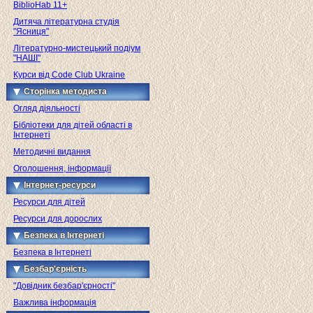
BiblioHab 11+
Дитяча літературна студія
"Ясниця"
Літературно-мистецький подіум
"НАШІ"
Курси від Code Club Ukraine
Сторінка методиста
Огляд діяльності
Бібліотеки для дітей області в
Інтернеті
Методичні видання
Оголошення, інформації
Інтернет-ресурси
Ресурси для дітей
Ресурси для дорослих
Безпека в Інтернеті
Безпека в Інтернеті
Безбар'єрність
"Довідник безбар'єрності"
Важлива інформація