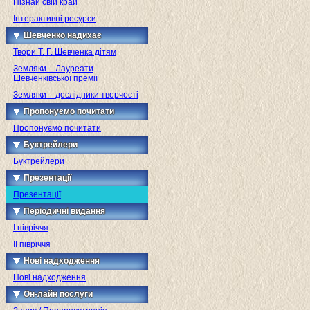
Пізнай свій край
Інтерактивні ресурси
Шевченко надихає
Твори Т. Г. Шевченка дітям
Земляки – Лауреати
Шевченківської премії
Земляки – дослідники творчості
Пропонуємо почитати
Пропонуємо почитати
Буктрейлери
Буктрейлери
Презентації
Презентації
Періодичні видання
I півріччя
II півріччя
Нові надходження
Нові надходження
Он-лайн послуги