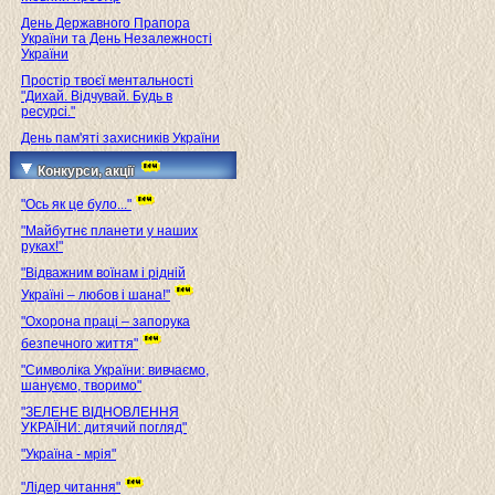
День Державного Прапора
України та День Незалежності
України
Простір твоєї ментальності
"Дихай. Відчувай. Будь в
ресурсі."
День пам'яті захисників України
Конкурси, акції
"Ось як це було..."
"Майбутнє планети у наших
руках!"
"Відважним воїнам і рідній
Україні – любов і шана!"
"Охорона праці – запорука
безпечного життя"
"Символіка України: вивчаємо,
шануємо, творимо"
"ЗЕЛЕНЕ ВІДНОВЛЕННЯ
УКРАЇНИ: дитячий погляд"
"Україна - мрія"
"Лідер читання"