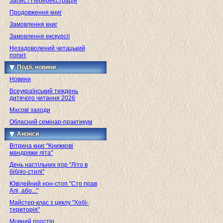
Запис / Перереєстрація
Продовження книг
Замовлення книг
Замовлення екскурсії
Незадоволений читацький
попит
Події, новини
Новини
Всеукраїнський тиждень
дитячого читання 2026
Масові заходи
Обласний семінар-практикум
Анонси
Вітрина книг "Книжкові
мандрівки літа"
День настільних ігор "Літо в
бібліо-стилі"
Ювілейний нон-стоп "Сто прав
Алі, або..."
Майстер-клас з циклу "Хобі-
територія"
Мовний простір