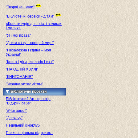
"Творчі канікули"
"Бібліотечні сервіси - дітям"
«Конституція для всіх: і великих
і малих»
"Я і мої права"
"Дітям світу – сонце й мир!"
"Незалежна і єдина – моя
Україна!"
"Книга і діти, екологія і світ"
"НА ОДНІЙ ХВИЛІ"
"КНИГОМАНІЯ"
"Україна читає дітям"
Бібліотечні проєкти
Бібліотечний Арт-простір
"Відкрий себе"
"#Читаймо!"
"Досхочу"
Недільний кіноклуб
Психосоціальна підтримка