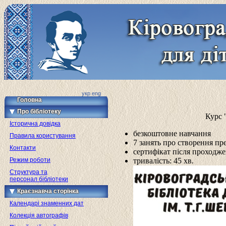
укр
eng
Головна
Про бібліотеку
Курс 
Історична довідка
безкоштовне навчання
Правила користування
7 занять про створення пре
Контакти
сертифікат після проходж
Режим роботи
тривалість: 45 хв.
Структура та
персонал бібліотеки
Краєзнавча сторінка
Календарі знаменних дат
Колекція автографів