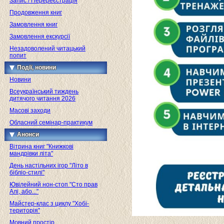
Запис / Перереєстрація
Продовження книг
Замовлення книг
Замовлення екскурсії
Незадоволений читацький
попит
Події, новини
Новини
Всеукраїнський тиждень
дитячого читання 2026
Масові заходи
Обласний семінар-практикум
Анонси
Вітрина книг "Книжкові
мандрівки літа"
День настільних ігор "Літо в
бібліо-стилі"
Ювілейний нон-стоп "Сто прав
Алі, або..."
Майстер-клас з циклу "Хобі-
територія"
Мовний простір