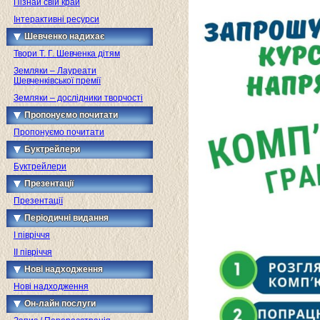
Пізнай свій край
Інтерактивні ресурси
Шевченко надихає
Твори Т. Г. Шевченка дітям
Земляки – Лауреати
Шевченківської премії
Земляки – дослідники творчості
Пропонуємо почитати
Пропонуємо почитати
Буктрейлери
Буктрейлери
Презентації
Презентації
Періодичні видання
I півріччя
II півріччя
Нові надходження
Нові надходження
Он-лайн послуги