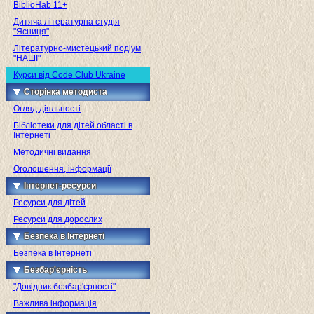
BiblioHab 11+
Дитяча літературна студія
"Ясниця"
Літературно-мистецький подіум
"НАШІ"
Курси від Code Club Ukraine
Сторінка методиста
Огляд діяльності
Бібліотеки для дітей області в
Інтернеті
Методичні видання
Оголошення, інформації
Інтернет-ресурси
Ресурси для дітей
Ресурси для дорослих
Безпека в Інтернеті
Безпека в Інтернеті
Безбар'єрність
"Довідник безбар'єрності"
Важлива інформація