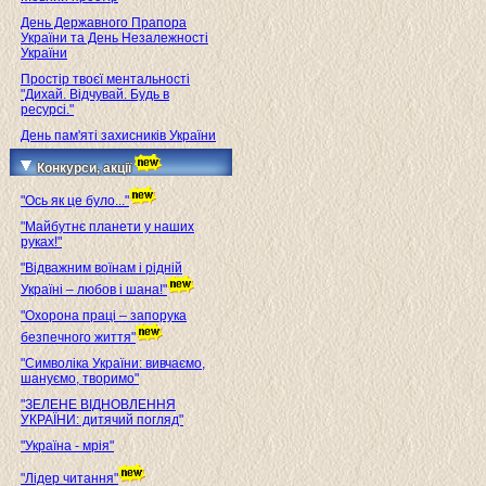
День Державного Прапора
України та День Незалежності
України
Простір твоєї ментальності
"Дихай. Відчувай. Будь в
ресурсі."
День пам'яті захисників України
Конкурси, акції
"Ось як це було..."
"Майбутнє планети у наших
руках!"
"Відважним воїнам і рідній
Україні – любов і шана!"
"Охорона праці – запорука
безпечного життя"
"Символіка України: вивчаємо,
шануємо, творимо"
"ЗЕЛЕНЕ ВІДНОВЛЕННЯ
УКРАЇНИ: дитячий погляд"
"Україна - мрія"
"Лідер читання"