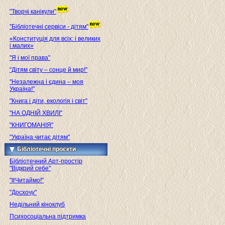
"Творчі канікули"
"Бібліотечні сервіси - дітям"
«Конституція для всіх: і великих
і малих»
"Я і мої права"
"Дітям світу – сонце й мир!"
"Незалежна і єдина – моя
Україна!"
"Книга і діти, екологія і світ"
"НА ОДНІЙ ХВИЛІ"
"КНИГОМАНІЯ"
"Україна читає дітям"
Бібліотечні проєкти
Бібліотечний Арт-простір
"Відкрий себе"
"#Читаймо!"
"Досхочу"
Недільний кіноклуб
Психосоціальна підтримка