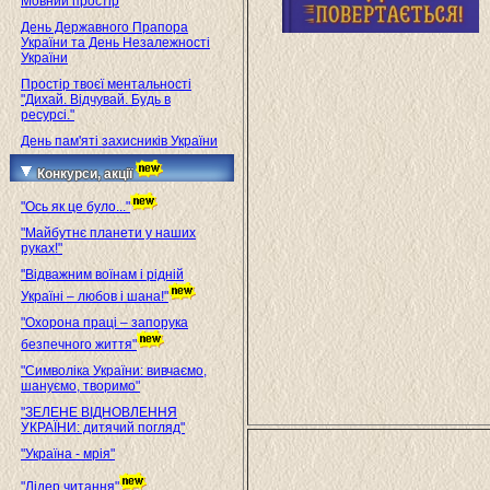
Мовний простір
День Державного Прапора
України та День Незалежності
України
Простір твоєї ментальності
"Дихай. Відчувай. Будь в
ресурсі."
День пам'яті захисників України
Конкурси, акції
"Ось як це було..."
"Майбутнє планети у наших
руках!"
"Відважним воїнам і рідній
Україні – любов і шана!"
"Охорона праці – запорука
безпечного життя"
"Символіка України: вивчаємо,
шануємо, творимо"
"ЗЕЛЕНЕ ВІДНОВЛЕННЯ
УКРАЇНИ: дитячий погляд"
"Україна - мрія"
"Лідер читання"