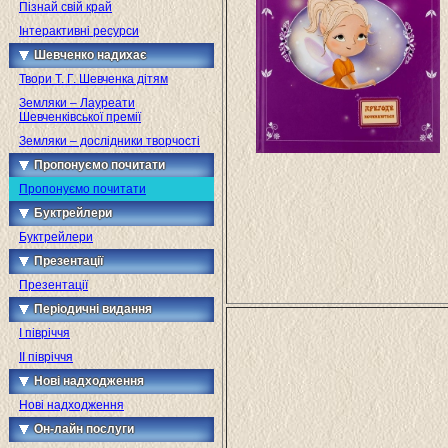
Пізнай свій край
Інтерактивні ресурси
Шевченко надихає
Твори Т. Г. Шевченка дітям
Земляки – Лауреати
Шевченківської премії
Земляки – дослідники творчості
Пропонуємо почитати
Пропонуємо почитати
Буктрейлери
Буктрейлери
Презентації
Презентації
Періодичні видання
I півріччя
II півріччя
Нові надходження
Нові надходження
Он-лайн послуги