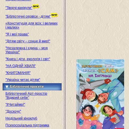
"Творчі канікули"
"Бібліотечні сервіси - дітям"
«Конституція для всіх: і великих
і малих»
"Я і мої права"
"Дітям світу – сонце й мир!"
"Незалежна і єдина – моя
Україна!"
"Книга і діти, екологія і світ"
"НА ОДНІЙ ХВИЛІ"
"КНИГОМАНІЯ"
"Україна читає дітям"
Бібліотечні проєкти
Бібліотечний Арт-простір
"Відкрий себе"
"#Читаймо!"
"Досхочу"
Недільний кіноклуб
Психосоціальна підтримка