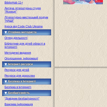
BiblioHab 11+
Дитяча літературна студія
"Ясниця"
Літературно-мистецький подіум
"НАШІ"
Курси від Code Club Ukraine
Сторінка методиста
Огляд діяльності
Бібліотеки для дітей області в
Інтернеті
Методичні видання
Оголошення, інформації
Інтернет-ресурси
Ресурси для дітей
Ресурси для дорослих
Безпека в Інтернеті
Безпека в Інтернеті
Безбар'єрність
"Довідник безбар'єрності"
Важлива інформація