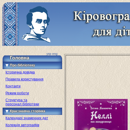
укр
eng
Головна
Про бібліотеку
Історична довідка
Правила користування
Контакти
Режим роботи
Структура та
персонал бібліотеки
Краєзнавча сторінка
Календарі знаменних дат
Колекція автографів