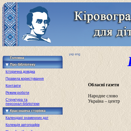
укр
eng
Головна
Про бібліотеку
Історична довідка
Правила користування
Обласні газети
Контакти
Режим роботи
Народне слово
Структура та
Україна – центр
персонал бібліотеки
Краєзнавча сторінка
Календарі знаменних дат
Колекція автографів