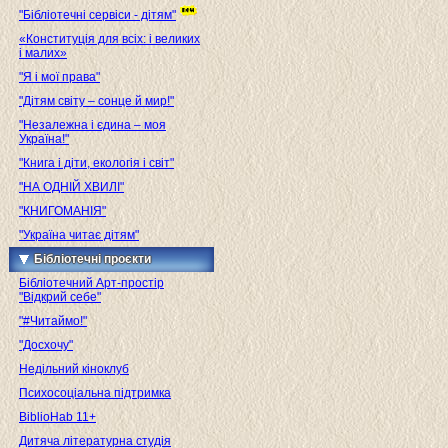
"Бібліотечні сервіси - дітям"
«Конституція для всіх: і великих
і малих»
"Я і мої права"
"Дітям світу – сонце й мир!"
"Незалежна і єдина – моя
Україна!"
"Книга і діти, екологія і світ"
"НА ОДНІЙ ХВИЛІ"
"КНИГОМАНІЯ"
"Україна читає дітям"
Бібліотечні проєкти
Бібліотечний Арт-простір
"Відкрий себе"
"#Читаймо!"
"Досхочу"
Недільний кіноклуб
Психосоціальна підтримка
BiblioHab 11+
Дитяча літературна студія