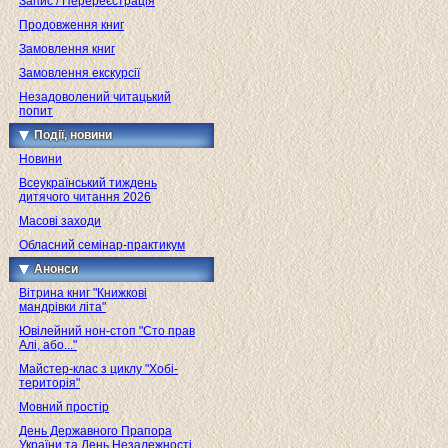
Запис / Перереєстрація
Продовження книг
Замовлення книг
Замовлення екскурсії
Незадоволений читацький
попит
Події, новини
Новини
Всеукраїнський тиждень
дитячого читання 2026
Масові заходи
Обласний семінар-практикум
Анонси
Вітрина книг "Книжкові
мандрівки літа"
Ювілейний нон-стоп "Сто прав
Алі, або..."
Майстер-клас з циклу "Хобі-
територія"
Мовний простір
День Державного Прапора
України та День Незалежності