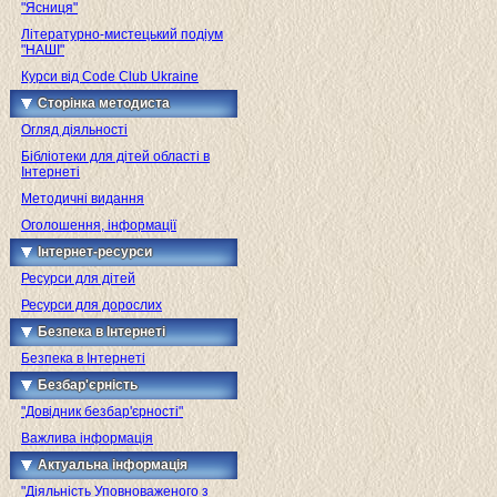
"Ясниця"
Літературно-мистецький подіум
"НАШІ"
Курси від Code Club Ukraine
Сторінка методиста
Огляд діяльності
Бібліотеки для дітей області в
Інтернеті
Методичні видання
Оголошення, інформації
Інтернет-ресурси
Ресурси для дітей
Ресурси для дорослих
Безпека в Інтернеті
Безпека в Інтернеті
Безбар'єрність
"Довідник безбар'єрності"
Важлива інформація
Актуальна інформація
"Діяльність Уповноваженого з