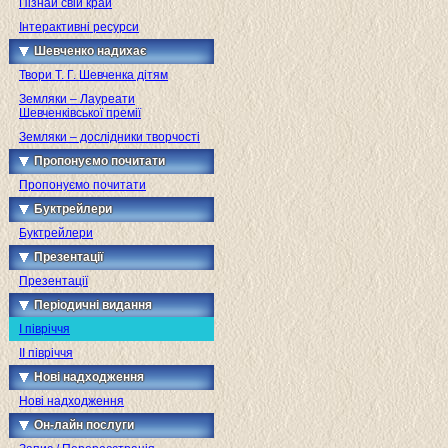
Пізнай свій край
Інтерактивні ресурси
Шевченко надихає
Твори Т. Г. Шевченка дітям
Земляки – Лауреати
Шевченківської премії
Земляки – дослідники творчості
Пропонуємо почитати
Пропонуємо почитати
Буктрейлери
Буктрейлери
Презентації
Презентації
Періодичні видання
I півріччя
II півріччя
Нові надходження
Нові надходження
Он-лайн послуги