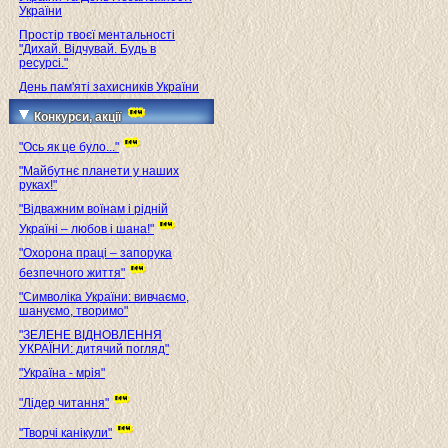
України
Простір твоєї ментальності
"Дихай. Відчувай. Будь в
ресурсі."
День пам'яті захисників України
Конкурси, акції
"Ось як це було..."
"Майбутнє планети у наших
руках!"
"Відважним воїнам і рідній
Україні – любов і шана!"
"Охорона праці – запорука
безпечного життя"
"Символіка України: вивчаємо,
шануємо, творимо"
"ЗЕЛЕНЕ ВІДНОВЛЕННЯ
УКРАЇНИ: дитячий погляд"
"Україна - мрія"
"Лідер читання"
"Творчі канікули"