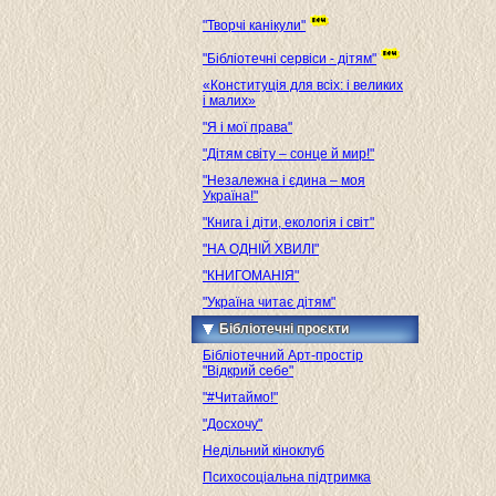
"Творчі канікули"
"Бібліотечні сервіси - дітям"
«Конституція для всіх: і великих
і малих»
"Я і мої права"
"Дітям світу – сонце й мир!"
"Незалежна і єдина – моя
Україна!"
"Книга і діти, екологія і світ"
"НА ОДНІЙ ХВИЛІ"
"КНИГОМАНІЯ"
"Україна читає дітям"
Бібліотечні проєкти
Бібліотечний Арт-простір
"Відкрий себе"
"#Читаймо!"
"Досхочу"
Недільний кіноклуб
Психосоціальна підтримка