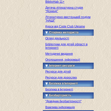
BiblioHab 11+
Дитяча літературна студія
"Ясниця"
Літературно-мистецький подіум
"НАШІ"
Курси від Code Club Ukraine
Сторінка методиста
Огляд діяльності
Бібліотеки для дітей області в
Інтернеті
Методичні видання
Оголошення, інформації
Інтернет-ресурси
Ресурси для дітей
Ресурси для дорослих
Безпека в Інтернеті
Безпека в Інтернеті
Безбар'єрність
"Довідник безбар'єрності"
Важлива інформація