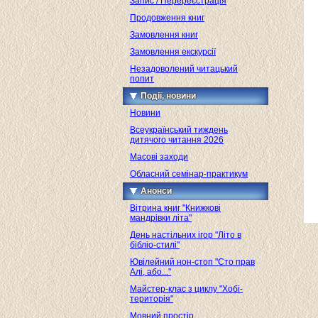
Запис / Перереєстрація
Продовження книг
Замовлення книг
Замовлення екскурсії
Незадоволений читацький
попит
Події, новини
Новини
Всеукраїнський тиждень
дитячого читання 2026
Масові заходи
Обласний семінар-практикум
Анонси
Вітрина книг "Книжкові
мандрівки літа"
День настільних ігор "Літо в
бібліо-стилі"
Ювілейний нон-стоп "Сто прав
Алі, або..."
Майстер-клас з циклу "Хобі-
територія"
Мовний простір