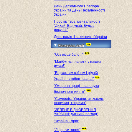
День Державного Прапора
України та День Незалежності
України
Простір твоєї ментальності
"Дихай. Відчувай. Будь в
ресурсі."
День пам'яті захисників України
Конкурси, акції
"Ось як це було..."
"Майбутнє планети у наших
руках!"
"Відважним воїнам і рідній
Україні – любов і шана!"
"Охорона праці – запорука
безпечного життя"
"Символіка України: вивчаємо,
шануємо, творимо"
"ЗЕЛЕНЕ ВІДНОВЛЕННЯ
УКРАЇНИ: дитячий погляд"
"Україна - мрія"
"Лідер читання"