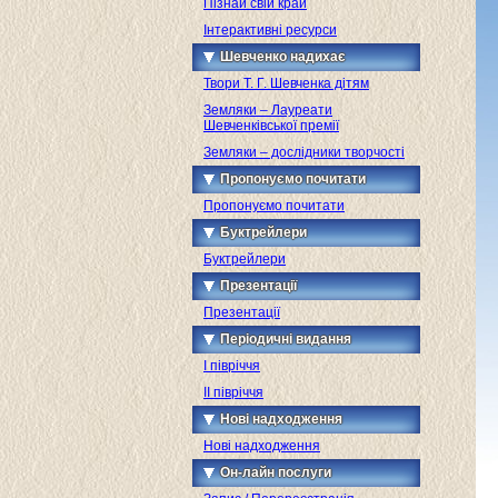
Пізнай свій край
Інтерактивні ресурси
Шевченко надихає
Твори Т. Г. Шевченка дітям
Земляки – Лауреати
Шевченківської премії
Земляки – дослідники творчості
Пропонуємо почитати
Пропонуємо почитати
Буктрейлери
Буктрейлери
Презентації
Презентації
Періодичні видання
I півріччя
II півріччя
Нові надходження
Нові надходження
Он-лайн послуги