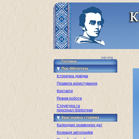
укр
eng
Головна
Про бібліотеку
Історична довідка
Правила користування
Контакти
Режим роботи
Структура та
персонал бібліотеки
Краєзнавча сторінка
Календарі знаменних дат
Колекція автографів