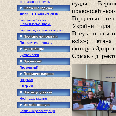
суддя Верхо
Інтерактивні ресурси
Шевченко надихає
правоосвітньо
Твори Т. Г. Шевченка дітям
Гордієнко - ге
Земляки – Лауреати
України для 
Шевченківської премії
Земляки – дослідники творчості
Всеукраїнськог
Пропонуємо почитати
всіх»; Тетяна
Пропонуємо почитати
фонду «Здоров
Буктрейлери
Єрмак - директо
Буктрейлери
Презентації
Презентації
Періодичні видання
I півріччя
II півріччя
Нові надходження
Нові надходження
Он-лайн послуги
Запис / Перереєстрація