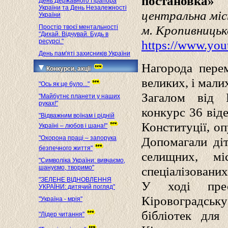
постановка»
День Державного Прапора
України та День Незалежності
ц
ентральн
а
міс
України
м.
Кропивницьк
Простір твоєї ментальності
"Дихай. Відчувай. Будь в
ресурсі."
https://www.yo
День пам'яті захисників України
Нагорода пере
Конкурси, акції
великих, і мали
"Ось як це було..."
Загалом від 
"Майбутнє планети у наших
руках!"
конкурс 36 від
"Відважним воїнам і рідній
Конституції, оп
Україні – любов і шана!"
"Охорона праці – запорука
Допомагали діт
безпечного життя"
селищних, м
"Символіка України: вивчаємо,
шануємо, творимо"
спеціалізованих
"ЗЕЛЕНЕ ВІДНОВЛЕННЯ
У ході прес-
УКРАЇНИ: дитячий погляд"
Кіровоградськ
"Україна - мрія"
бібліотек для
"Лідер читання"