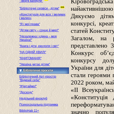
Кіровоградськ
"Творчі канікули"
найактивнішою к
"Бібліотечні сервіси - дітям"
Дякуємо дітя
«Конституція для всіх: і великих
і малих»
конкурсі, креа
"Я і мої права"
статей Конститу
"Дітям світу – сонце й мир!"
Загалом, на 
"Незалежна і єдина – моя
Україна!"
представлено 3
"Книга і діти, екологія і світ"
Конкурс об’є
"НА ОДНІЙ ХВИЛІ"
"КНИГОМАНІЯ"
конкурсу долу
"Україна читає дітям"
України для діте
Бібліотечні проєкти
стали героями 
Бібліотечний Арт-простір
"Відкрий себе"
2022 роком, ма
"#Читаймо!"
«ІІ Всеукраїнс
"Досхочу"
«Конституція 
Недільний кіноклуб
переформатува
Психосоціальна підтримка
значно попул
BiblioHab 11+