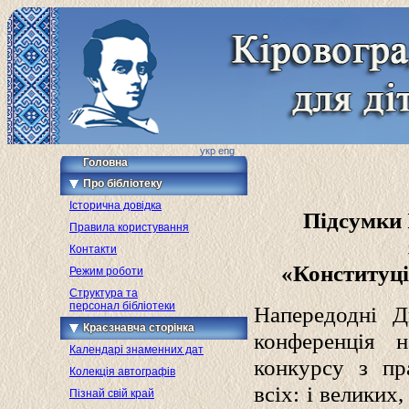
укр
eng
Головна
Про бібліотеку
Історична довідка
Підсумки
Правила користування
Контакти
«Конституція
Режим роботи
Структура та
персонал бібліотеки
Напередодні Д
Краєзнавча сторінка
конференція н
Календарі знаменних дат
конкурсу з пр
Колекція автографів
всіх: і велики
Пізнай свій край