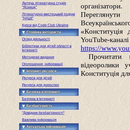
Дитяча літературна студія
організатори.
"Ясниця"
Переглянут
Літературно-мистецький подіум
"НАШІ"
Всеукраїнсько
Курси від Code Club Ukraine
«Конституція 
Сторінка методиста
YouTube-ка
Огляд діяльності
https://www.yo
Бібліотеки для дітей області в
Інтернеті
Прочитати пр
Методичні видання
відеоролики у
Оголошення, інформації
Інтернет-ресурси
Конституція для
Ресурси для дітей
Ресурси для дорослих
Безпека в Інтернеті
Безпека в Інтернеті
Безбар'єрність
"Довідник безбар'єрності"
Важлива інформація
Актуальна інформація