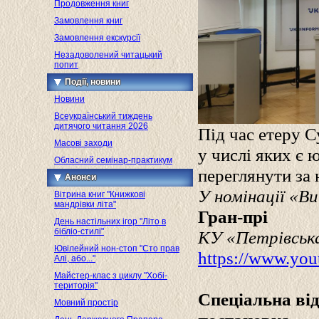
Продовження книг
Замовлення книг
Замовлення екскурсії
Незадоволений читацький
попит
Події, новини
Новини
Всеукраїнський тиждень
дитячого читання 2026
Під час етеру 
Масові заходи
у числі яких є 
Обласний семінар-практикум
переглянути за
Анонси
У номінації «В
Вітрина книг "Книжкові
мандрівки літа"
Гран-прі
День настільних ігор "Літо в
бібліо-стилі"
КУ «Петрівська
Ювілейний нон-стоп "Сто прав
https://www.yo
Алі, або..."
Майстер-клас з циклу "Хобі-
територія"
Спеціальна від
Мовний простір