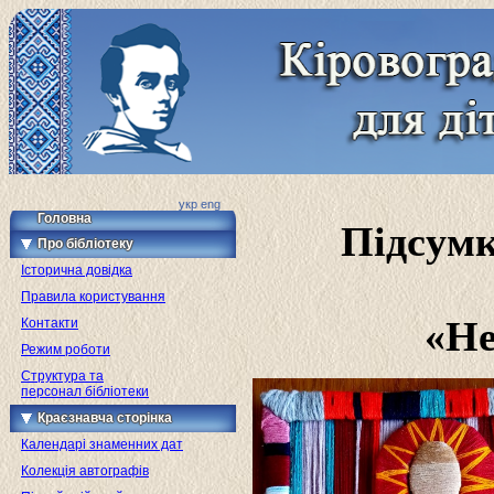
укр
eng
Головна
Підсумк
Про бібліотеку
Історична довідка
Правила користування
«Не
Контакти
Режим роботи
Структура та
персонал бібліотеки
Краєзнавча сторінка
Календарі знаменних дат
Колекція автографів