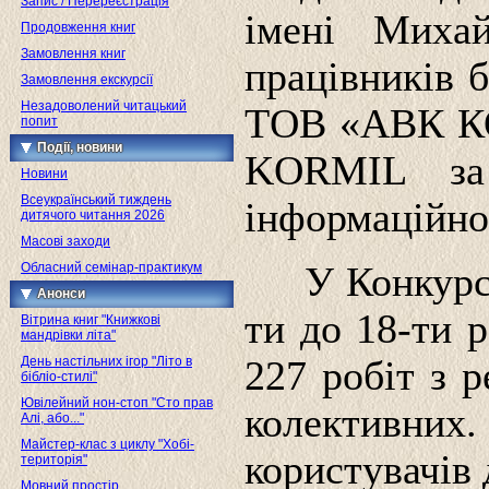
Запис / Перереєстрація
імені Михай
Продовження книг
Замовлення книг
працівників б
Замовлення екскурсії
Незадоволений читацький
ТОВ «АВК КО
попит
Події, новини
KORMIL за 
Новини
Всеукраїнський тиждень
інформаційно
дитячого читання 2026
Масові заходи
Обласний семінар-практикум
У Конкурсі
Анонси
ти до 18-ти 
Вітрина книг "Книжкові
мандрівки літа"
День настільних ігор "Літо в
227 робіт з р
бібліо-стилі"
Ювілейний нон-стоп "Сто прав
колективних
Алі, або..."
Майстер-клас з циклу "Хобі-
користувачів 
територія"
Мовний простір