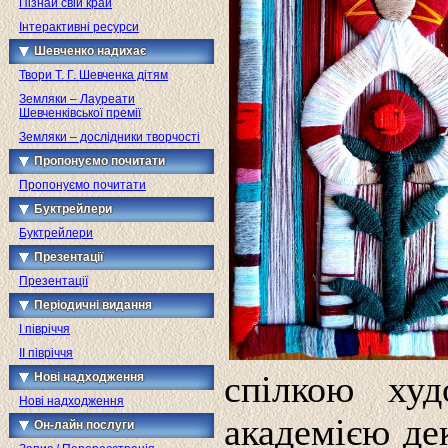
Пізнай свій край
Інтерактивні ресурси
Шевченко надихає
Твори Т. Г. Шевченка дітям
Земляки – Лауреати
Шевченківської премії
Земляки – дослідники творчості
Пропонуємо почитати
Пропонуємо почитати
Буктрейлери
Буктрейлери
Презентації
Презентації
Періодичні видання
I півріччя
II півріччя
спілкою худ
Нові надходження
Нові надходження
академією де
Он-лайн послуги