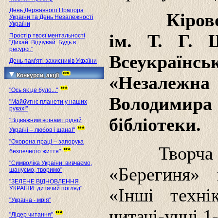
День Державного Прапора
Кіров
України та День Незалежності
України
ім. Т. Г. 
Простір твоєї ментальності
"Дихай. Відчувай. Будь в
ресурсі."
Всеукраїн
День пам'яті захисників України
Конкурси, акції
«Незалежн
"Ось як це було..."
Володимира
"Майбутнє планети у наших
руках!"
бібліотеки.
"Відважним воїнам і рідній
Україні – любов і шана!"
"Охорона праці – запорука
Творча
безпечного життя"
"Символіка України: вивчаємо,
«Берегиня» 
шануємо, творимо"
"ЗЕЛЕНЕ ВІДНОВЛЕННЯ
УКРАЇНИ: дитячий погляд"
«Інші техн
"Україна - мрія"
читачі-учні 1-
"Лідер читання"