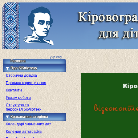
укр
eng
Головна
Про бібліотеку
Історична довідка
Правила користування
Контакти
Режим роботи
Структура та
персонал бібліотеки
Краєзнавча сторінка
Календарі знаменних дат
Колекція автографів