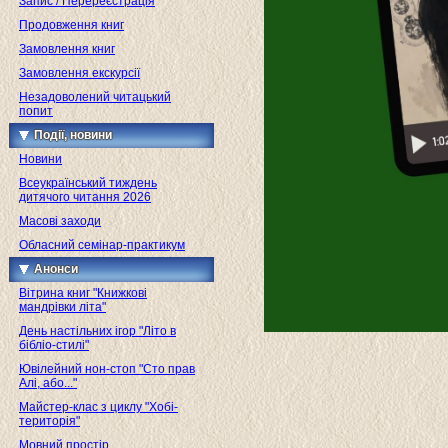
Запис / Перереєстрація
Продовження книг
Замовлення книг
Замовлення екскурсії
Незадоволений читацький
попит
Події, новини
Новини
Всеукраїнський тиждень
дитячого читання 2026
Масові заходи
Обласний семінар-практикум
Анонси
Вітрина книг "Книжкові
мандрівки літа"
День настільних ігор "Літо в
бібліо-стилі"
Ювілейний нон-стоп "Сто прав
Алі, або..."
Майстер-клас з циклу "Хобі-
територія"
Мовний простір