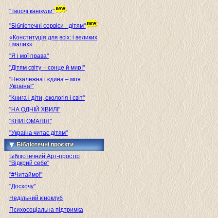
"Творчі канікули"
"Бібліотечні сервіси - дітям"
«Конституція для всіх: і великих
і малих»
"Я і мої права"
"Дітям світу – сонце й мир!"
"Незалежна і єдина – моя
Україна!"
"Книга і діти, екологія і світ"
"НА ОДНІЙ ХВИЛІ"
"КНИГОМАНІЯ"
"Україна читає дітям"
Бібліотечні проєкти
Бібліотечний Арт-простір
"Відкрий себе"
"#Читаймо!"
"Досхочу"
Недільний кіноклуб
Психосоціальна підтримка