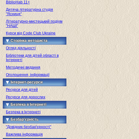
BiblioHab 11+
Дитяча літературна студія
"Ясниця"
Літературно-мистецький подіум
"НАШІ"
Курси від Code Club Ukraine
Сторінка методиста
Огляд діяльності
Бібліотеки для дітей області в
Інтернеті
Методичні видання
Оголошення, інформації
Інтернет-ресурси
Ресурси для дітей
Ресурси для дорослих
Безпека в Інтернеті
Безпека в Інтернеті
Безбар'єрність
"Довідник безбар'єрності"
Важлива інформація