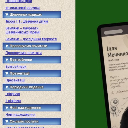
Пізнай свій край
Інтерактивні ресурси
Шевченко надихає
Твори Т. Г. Шевченка дітям
Земляки – Лауреати
Шевченківської премії
Земляки – дослідники творчості
Пропонуємо почитати
Пропонуємо почитати
Буктрейлери
Буктрейлери
Презентації
Презентації
Періодичні видання
I півріччя
II півріччя
Нові надходження
Нові надходження
Он-лайн послуги