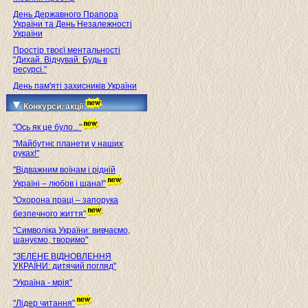
День Державного Прапора
України та День Незалежності
України
Простір твоєї ментальності
"Дихай. Відчувай. Будь в
ресурсі."
День пам'яті захисників України
Конкурси, акції
"Ось як це було..."
"Майбутнє планети у наших
руках!"
"Відважним воїнам і рідній
Україні – любов і шана!"
"Охорона праці – запорука
безпечного життя"
"Символіка України: вивчаємо,
шануємо, творимо"
"ЗЕЛЕНЕ ВІДНОВЛЕННЯ
УКРАЇНИ: дитячий погляд"
"Україна - мрія"
"Лідер читання"